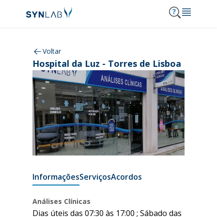
MENU
Voltar
Hospital da Luz - Torres de Lisboa
Synlab
Análises
Serviços
Consulta de resultados
Notícias e Destaques
Clínicas SYNLAB
Acordos
Onde Estamos
Carreiras
210 303 210
Informações
Serviços
Acordos
Contactos
Análises Clínicas
Dias úteis das 07:30 às 17:00 ; Sábado das