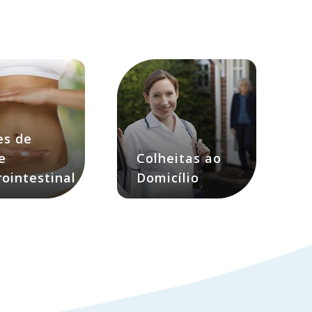
es de
e
Colheitas ao
ointestinal
Domicílio