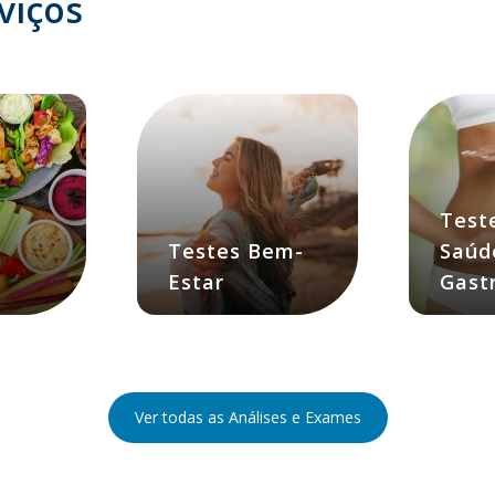
viços
Test
e
Testes Bem-
Saúd
Estar
Gastr
Ver todas as Análises e Exames