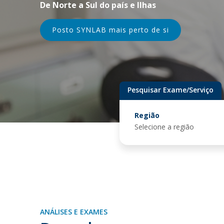
De Norte a Sul do país e Ilhas
Saiba mais
Saiba mais
Saiba mais
Posto SYNLAB mais perto de si
Pesquisar Exame/Serviço
Região
ANÁLISES E EXAMES