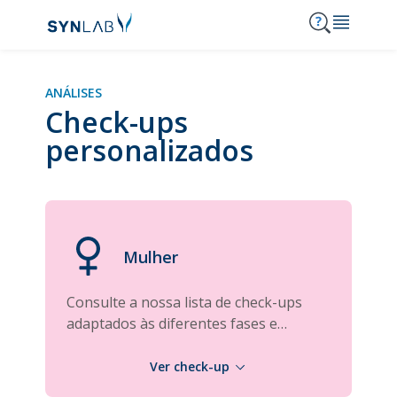
MENU
ANÁLISES
Check-ups
Synlab
personalizados
Análises
Serviços
Consulta de resultados
Notícias e Destaques
Clínicas SYNLAB
Acordos
Mulher
Onde Estamos
Carreiras
Consulte a nossa lista de check-ups
210 303 210
adaptados às diferentes fases e
Contactos
necessidades de cada mulher.