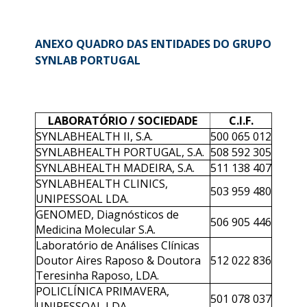
ANEXO QUADRO DAS ENTIDADES DO GRUPO
SYNLAB PORTUGAL
LABORATÓRIO / SOCIEDADE
C.I.F.
SYNLABHEALTH II, S.A.
500 065 012
SYNLABHEALTH PORTUGAL, S.A.
508 592 305
SYNLABHEALTH MADEIRA, S.A.
511 138 407
SYNLABHEALTH CLINICS,
503 959 480
UNIPESSOAL LDA.
GENOMED, Diagnósticos de
506 905 446
Medicina Molecular S.A.
Laboratório de Análises Clínicas
Doutor Aires Raposo & Doutora
512 022 836
Teresinha Raposo, LDA.
POLICLÍNICA PRIMAVERA,
501 078 037
UNIPESSOAL LDA.