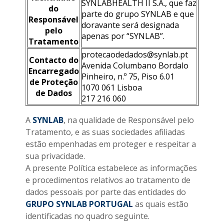
SYNLABHEALTH II S.A., que faz
do
parte do grupo SYNLAB e que
Responsável
doravante será designada
pelo
apenas por “SYNLAB”.
Tratamento
protecaodedados@synlab.pt
Contacto do
Avenida Columbano Bordalo
Encarregado
Pinheiro, n.º 75, Piso 6.01
de Proteção
1070 061 Lisboa
de Dados
217 216 060
A
SYNLAB
, na qualidade de Responsável pelo
Tratamento, e as suas sociedades afiliadas
estão empenhadas em proteger e respeitar a
sua privacidade.
A presente Política estabelece as informações
e procedimentos relativos ao tratamento de
dados pessoais por parte das entidades do
GRUPO SYNLAB PORTUGAL
as quais estão
identificadas no quadro seguinte.