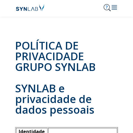
MENU
POLÍTICA DE
Synlab
Análises
PRIVACIDADE
Serviços
GRUPO SYNLAB
Consulta de resultados
Notícias e Destaques
Clínicas SYNLAB
SYNLAB e
Acordos
Onde Estamos
privacidade de
Carreiras
210 303 210
dados pessoais
Contactos
Identidade