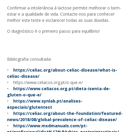
Confirmar a intolerância à lactose permite melhorar o bem-
estar e a qualidade de vida. Contacte-nos para conhecer
melhor este teste e esclarecer todas as suas dúvidas.
O diagnóstico é o primeiro passo para equilíbrio!
Bibliografia consultada:
•
https://celiac.org/about-celiac-disease/what-is-
celiac-disease/
• https://www.celiacos.org.pt/o-que-e/
•
https://www.celiacos.org.pt/dieta-isenta-de-
gluten-o-que-e/
•
https://www.synlab.pt/analises-
especiais/glutentest
•
https://celiac.org/about-the-foundation/featured-
news/2018/08/global-prevalence-of-celiac-disease/
•
https://www.msdmanuals.com/pt-
pt/profissional/dist%C3%BArbios-gastrointestinais/