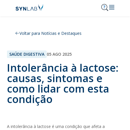
MENU
Voltar para Notícias e Destaques
Synlab
Análises
SAÚDE DIGESTIVA
05 AGO 2025
Serviços
Consulta de resultados
Intolerância à lactose:
Notícias e Destaques
causas, sintomas e
Clínicas SYNLAB
Acordos
como lidar com esta
Onde Estamos
condição
Carreiras
210 303 210
Contactos
A intolerância à lactose é uma condição que afeta a