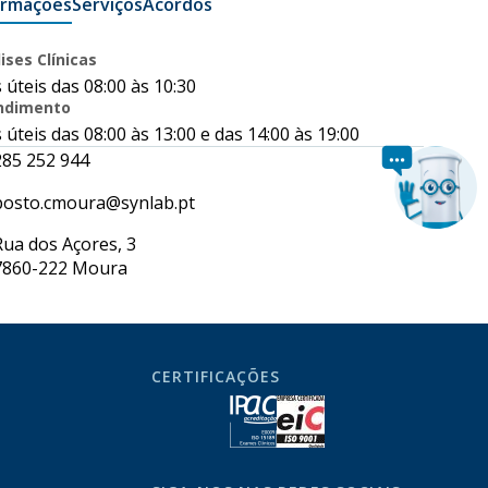
ormações
Serviços
Acordos
ises Clínicas
 úteis das 08:00 às 10:30
ndimento
 úteis das 08:00 às 13:00 e das 14:00 às 19:00
285 252 944
posto.cmoura@synlab.pt
Rua dos Açores, 3
7860-222 Moura
CERTIFICAÇÕES