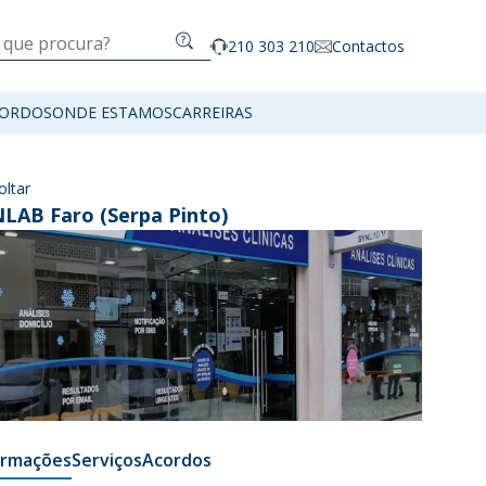
210 303 210
Contactos
ORDOS
ONDE ESTAMOS
CARREIRAS
oltar
LAB Faro (Serpa Pinto)
ormações
Serviços
Acordos