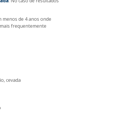
iada
. No caso de resultados
om menos de 4 anos onde
r mais frequentemente
io, cevada
o