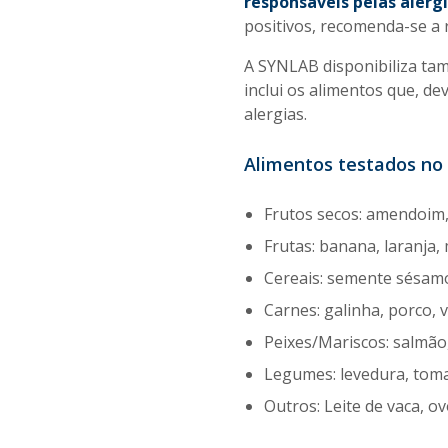
responsáveis pelas alerg
positivos, recomenda-se a r
A SYNLAB disponibiliza ta
inclui os alimentos que, d
alergias.
Alimentos testados no 
Frutos secos: amendoim, 
Frutas: banana, laranja
Cereais: semente sésamo,
Carnes: galinha, porco, 
Peixes/Mariscos: salmão
Legumes: levedura, tomat
Outros: Leite de vaca, o