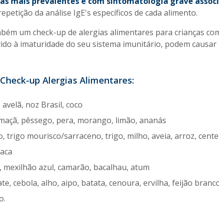
ias mais prevalentes e com sintomatologia grave assoc
epetição da análise IgE's específicos de cada alimento.
mbém um check-up de alergias alimentares para crianças c
evido à imaturidade do seu sistema imunitário, podem causa
Check-up Alergias Alimentares:
avelã, noz Brasil, coco
, maçã, pêssego, pera, morango, limão, ananás
 trigo mourisco/sarraceno, trigo, milho, aveia, arroz, cente
vaca
, mexilhão azul, camarão, bacalhau, atum
e, cebola, alho, aipo, batata, cenoura, ervilha, feijão branc
vo.