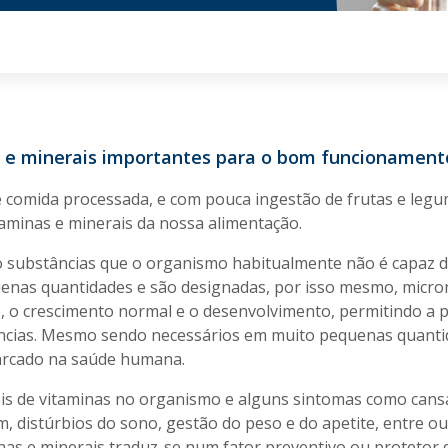
s e minerais importantes para o bom funcionamen
e comida processada, e com pouca ingestão de frutas e leg
taminas e minerais da nossa alimentação.
o substâncias que o organismo habitualmente não é capaz d
enas quantidades e são designadas, por isso mesmo, micron
, o crescimento normal e o desenvolvimento, permitindo a 
cias. Mesmo sendo necessários em muito pequenas quantid
marcado na saúde humana.
veis de vitaminas no organismo e alguns sintomas como cansa
m, distúrbios do sono, gestão do peso e do apetite, entre o
inas e minerais traduz-se num fator preventivo ou protetor