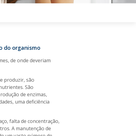
to do organismo
umes, de onde deveriam
e produzir, são
utrientes. São
produção de enzimas,
ades, uma deficiência
ço, falta de concentração,
utros. A manutenção de
 de um vasto número de