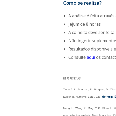
Como se realiza?
A análise é feita atrav
Jejum de 8 horas
A colheita deve ser feita
Não ingerir suplementos
Resultados disponíveis 
Consulte
aqui
os contact
REFERÊNCIAS:
Tardy, A. L., Pouteau, E., Marquez, D., Yilm
doi.org/1
Evidence. Nutrients, 12(1), 228.
Meng, L., Wang, Z., Ming, Y. C., Shen, L., &
randomization analysis. Food & function, 