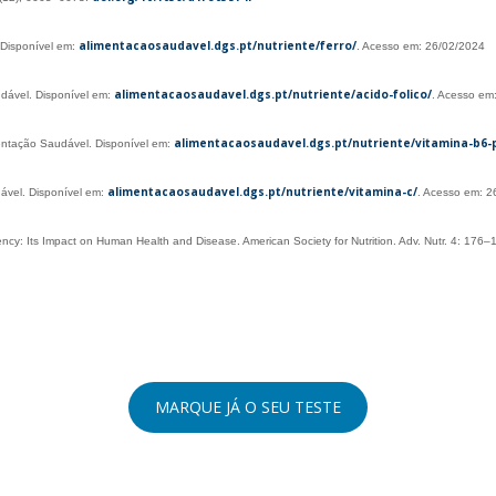
alimentacaosaudavel.dgs.pt/nutriente/ferro/
 Disponível em:
. Acesso em: 26/02/2024
alimentacaosaudavel.dgs.pt/nutriente/acido-folico/
dável. Disponível em:
. Acesso em
alimentacaosaudavel.dgs.pt/nutriente/vitamina-b6-p
mentação Saudável. Disponível em:
alimentacaosaudavel.dgs.pt/nutriente/vitamina-c/
ável. Disponível em:
. Acesso em: 2
ncy: Its Impact on Human Health and Disease. American Society for Nutrition. Adv. Nutr. 4: 176
MARQUE JÁ O SEU TESTE