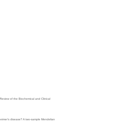
 Review of the Biochemical and Clinical
lzheimer's disease? A two-sample Mendelian