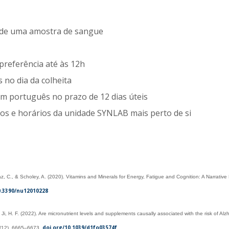
és de uma amostra de sangue
 preferência até às 12h
 no dia da colheita
em português no prazo de 12 dias úteis
os e horários da unidade SYNLAB mais perto de si
az, C., & Scholey, A. (2020). Vitamins and Minerals for Energy, Fatigue and Cognition: A Narrative
0.3390/nu12010228
 Ji, H. F. (2022). Are micronutrient levels and supplements causally associated with the risk of A
doi.org/10.1039/d1fo03574f
13(12), 6665–6673.