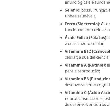
imunológica e é fundame
Selénio:
possui função a
unhas saudáveis;
Ferro (Sideremia):
é co
funcionamento celular n
Ácido Fólico (Folatos):
i
e crescimento celular;
Vitamina B12 (Cianoco
celular; a sua deficiênc
Vitamina A (Retinol):
im
para a reprodução;
Vitamina B6 (Pirodixina
desenvolvimento cogniti
Vitamina C (Ácido Ascó
neurotransmissores, est
de desenvolver outros a