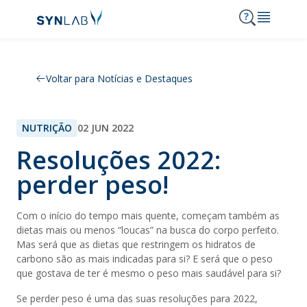
MENU
Voltar para Notícias e Destaques
Synlab
Análises
NUTRIÇÃO
02 JUN 2022
Serviços
Consulta de resultados
Resoluções 2022:
Notícias e Destaques
perder peso!
Clínicas SYNLAB
Acordos
Onde Estamos
Com o início do tempo mais quente, começam também as
Carreiras
dietas mais ou menos “loucas” na busca do corpo perfeito.
210 303 210
Mas será que as dietas que restringem os hidratos de
Contactos
carbono são as mais indicadas para si? E será que o peso
que gostava de ter é mesmo o peso mais saudável para si?
Se perder peso é uma das suas resoluções para 2022,