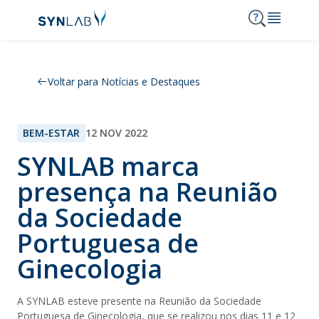
MENU
Voltar para Notícias e Destaques
Synlab
Análises
BEM-ESTAR
12 NOV 2022
Serviços
Consulta de resultados
SYNLAB marca
Notícias e Destaques
presença na Reunião
Clínicas SYNLAB
Acordos
da Sociedade
Onde Estamos
Portuguesa de
Carreiras
210 303 210
Ginecologia
Contactos
A SYNLAB esteve presente na Reunião da Sociedade
Portuguesa de Ginecologia, que se realizou nos dias 11 e 12